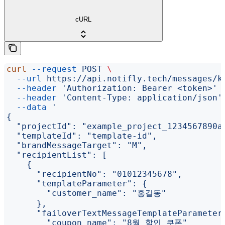
cURL
curl
 --request
 POST
 \
  --url
 https://api.notifly.tech/messages/k
  --header
 'Authorization: Bearer <token>'
 
  --header
 'Content-Type: application/json'
  --data
 '
{
  "projectId": "example_project_1234567890a
  "templateId": "template-id",
  "brandMessageTarget": "M",
  "recipientList": [
    {
      "recipientNo": "01012345678",
      "templateParameter": {
        "customer_name": "홍길동"
      },
      "failoverTextMessageTemplateParameter
        "coupon_name": "8월 할인 쿠폰"