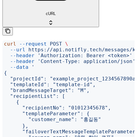
cURL
curl
 --request
 POST
 \
  --url
 https://api.notifly.tech/messages/k
  --header
 'Authorization: Bearer <token>'
 
  --header
 'Content-Type: application/json'
  --data
 '
{
  "projectId": "example_project_1234567890a
  "templateId": "template-id",
  "brandMessageTarget": "M",
  "recipientList": [
    {
      "recipientNo": "01012345678",
      "templateParameter": {
        "customer_name": "홍길동"
      },
      "failoverTextMessageTemplateParameter