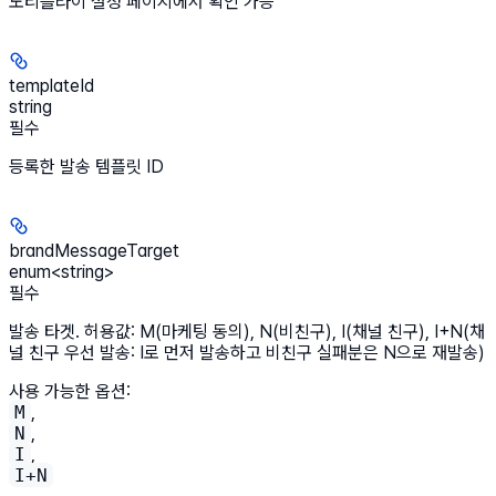
노티플라이 설정 페이지에서 확인 가능
templateId
string
필수
등록한 발송 템플릿 ID
brandMessageTarget
enum<string>
필수
발송 타겟. 허용값: M(마케팅 동의), N(비친구), I(채널 친구), I+N(채
널 친구 우선 발송: I로 먼저 발송하고 비친구 실패분은 N으로 재발송)
사용 가능한 옵션
:
M
,
N
,
I
,
I+N